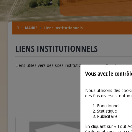
MAIRIE
Liens Institutionnels
LIENS INSTITUTIONNELS
Liens utiles vers des sites institutionnels pour aller plus loin...
Vous avez le contrô
Nous utilisons des cook
des fins diverses, nota
Fonctionnel
Statistique
Publicitaire
En cliquant sur « Tout 
également choisir de spé