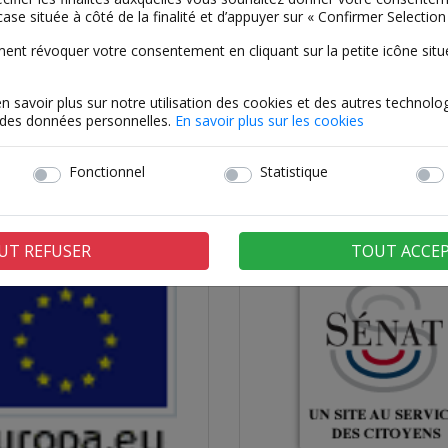
case située à côté de la finalité et d’appuyer sur « Confirmer Selection 
t révoquer votre consentement en cliquant sur la petite icône située
en savoir plus sur notre utilisation des cookies et des autres technolog
t des données personnelles.
En savoir plus sur les cookies
Fonctionnel
Statistique
UNAUTÉ DE COMMUNE
CONSEIL DÉPARTEMEN
 CHARLY-SUR-MARNE
L'AISNE
UT REFUSER
TOUT ACCE