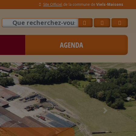
Site Officiel
de la commune de
Viels-Maisons
AGENDA
Next