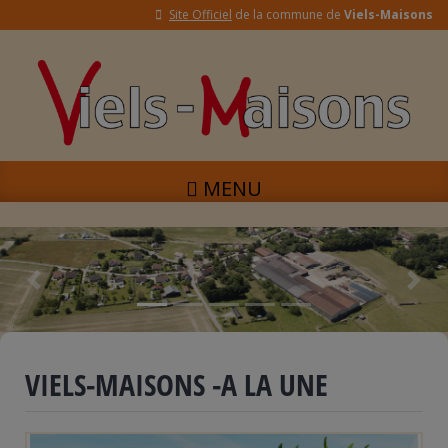
Site Officiel
de la commune de
Viels-Maisons
MENU
Previous
Next
VIELS-MAISONS
-A LA UNE