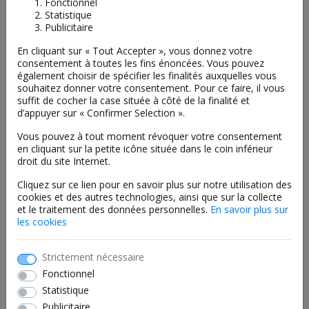
Fonctionnel
Statistique
Publicitaire
AOÛT
2026
En cliquant sur « Tout Accepter », vous donnez votre
consentement à toutes les fins énoncées. Vous pouvez
Lun
Mar
Mer
Jeu
Ven
Sam
Dim
également choisir de spécifier les finalités auxquelles vous
27
28
29
30
31
1
2
souhaitez donner votre consentement. Pour ce faire, il vous
suffit de cocher la case située à côté de la finalité et
3
4
5
6
7
8
9
d’appuyer sur « Confirmer Selection ».
10
11
12
13
14
15
16
Vous pouvez à tout moment révoquer votre consentement
17
18
19
20
21
22
23
en cliquant sur la petite icône située dans le coin inférieur
droit du site Internet.
24
25
26
27
28
29
30
Cliquez sur ce lien pour en savoir plus sur notre utilisation des
31
1
2
3
4
5
6
cookies et des autres technologies, ainsi que sur la collecte
et le traitement des données personnelles.
En savoir plus sur
les cookies
Strictement nécessaire
Fonctionnel
Statistique
Publicitaire