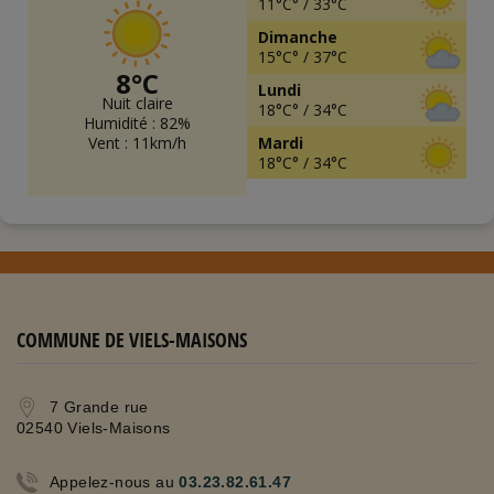
11°C° / 33°C
Dimanche
15°C° / 37°C
8°C
Lundi
Nuit claire
18°C° / 34°C
Humidité : 82%
Vent : 11km/h
Mardi
18°C° / 34°C
COMMUNE DE VIELS-MAISONS
7 Grande rue
02540 Viels-Maisons
Appelez-nous au
03.23.82.61.47